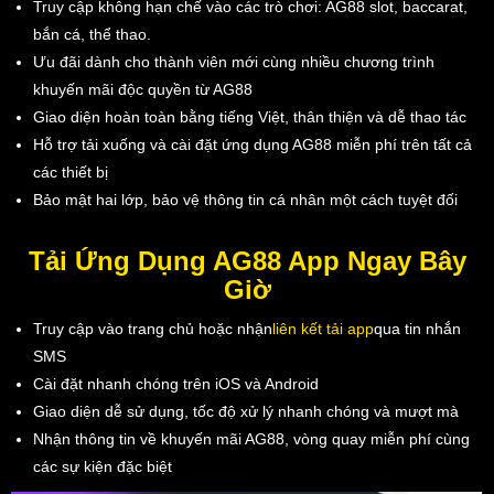
Truy cập không hạn chế vào các trò chơi: AG88 slot, baccarat,
bắn cá, thể thao.
Ưu đãi dành cho thành viên mới cùng nhiều chương trình
khuyến mãi độc quyền từ AG88
Giao diện hoàn toàn bằng tiếng Việt, thân thiện và dễ thao tác
Hỗ trợ tải xuống và cài đặt ứng dụng AG88 miễn phí trên tất cả
các thiết bị
Bảo mật hai lớp, bảo vệ thông tin cá nhân một cách tuyệt đối
Tải Ứng Dụng AG88 App Ngay Bây
Giờ
Truy cập vào trang chủ hoặc nhận
liên kết tải app
qua tin nhắn
SMS
Cài đặt nhanh chóng trên iOS và Android
Giao diện dễ sử dụng, tốc độ xử lý nhanh chóng và mượt mà
Nhận thông tin về khuyến mãi AG88, vòng quay miễn phí cùng
các sự kiện đặc biệt