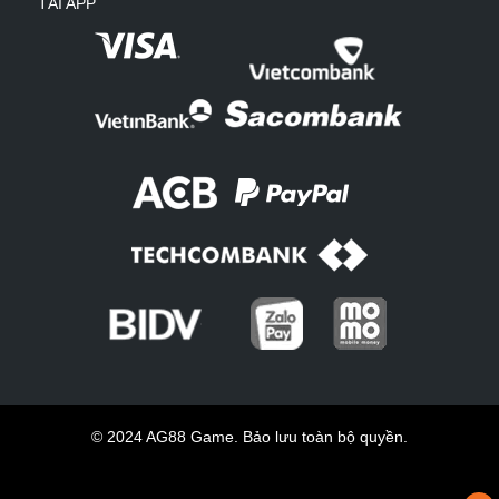
TẢI APP
© 2024 AG88 Game. Bảo lưu toàn bộ quyền.